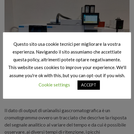
Questo sito usa cookie tecnici per migliorare la vostra
esperienza. Navigando il sito assumiamo che accettiate
questa policy, altrimenti potete optare negativamente.
This website uses cookies to improve your experience. We'll
assume you're ok with this, but you can opt-out if you wish.
Cookie settings
ACCEPT
Sistema TD-FC-MS/FID/PFPD utilizzato presso il Laboratorio
Olfattometrico
Il dato di output di un’analisi gascromatografica è un
cromatogramma
ovvero un tracciato che descrive la risposta
del segnale analitico al variare del tempo e da cui è possibile
osservare, ai diversi tempi di ritenzione, i picchi